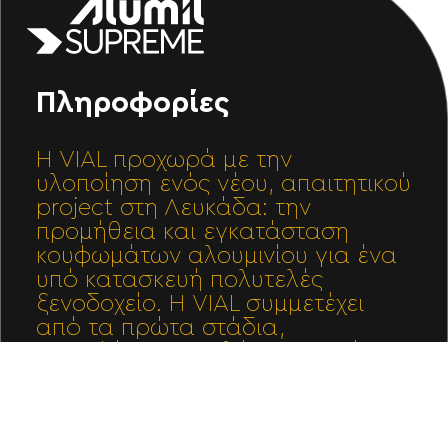
Πληροφορίες
Η VIAL προχωρά με την
υλοποίηση ενός νέου, απαιτητικού
project στη Λευκάδα: την
προμήθεια και εγκατάσταση
κουφωμάτων αλουμινίου για ένα
υπό κατασκευή πολυτελές
ξενοδοχείο. Η VIAL συμμετέχει
από τα πρώτα στάδια,
προσφέροντας πλήρη τεχνική
υποστήριξη, μελέτη και
κατασκευή κουφωμάτων.